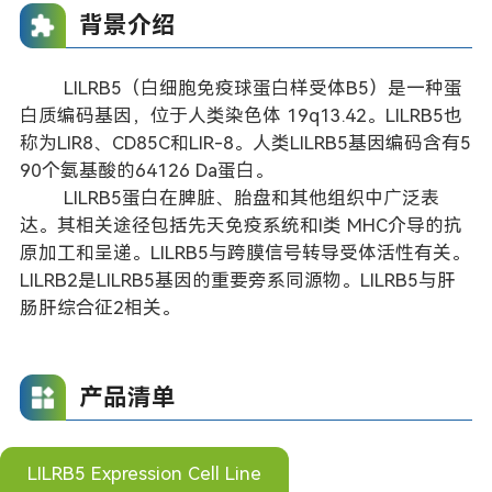
背景介绍
LILRB5（白细胞免疫球蛋白样受体B5）是一种蛋
白质编码基因，位于人类染色体 19q13.42。LILRB5也
称为LIR8、CD85C和LIR-8。人类LILRB5基因编码含有5
90个氨基酸的64126 Da蛋白。
LILRB5蛋白在脾脏、胎盘和其他组织中广泛表
达。其相关途径包括先天免疫系统和I类 MHC介导的抗
原加工和呈递。LILRB5与跨膜信号转导受体活性有关。
LILRB2是LILRB5基因的重要旁系同源物。LILRB5与肝
肠肝综合征2相关。
产品清单
LILRB5 Expression Cell Line