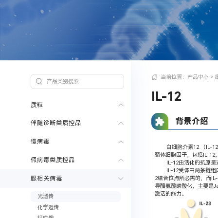
当前位置：
产品中心
>
IL-12
质粒
背景介绍
伴随诊断类质控品
慢病毒
白细胞介素12 （IL-1
聚体细胞因子，包括IL-12
假病毒类质控品
IL-12由活化的抗原呈
IL-12受体由两条链组成，即
腺相关病毒
2结合位点所必需的，而IL-
导酪氨酸磷酸化，主要是Jan
激活的能力。
光遗传
化学遗传