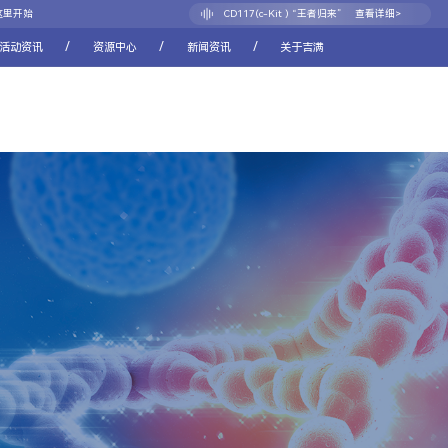
CD117(c-Kit ) “王者归来”
查看详细>
这里开始
CDH17：消化道肿瘤新靶点的崛起之路
查看详细>
/
/
/
活动资讯
资源中心
新闻资讯
关于吉满