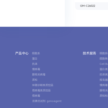
GM-C26022
产品中心
技术服务
细胞系
细胞系
蛋白
细胞株
抗体
Cell 
慢病毒
蛋白表
腺相关病毒
抗体表
质粒
报告基
伴随诊断类质控品
慢病毒
假病毒类质控品
腺相关
假病毒
质粒构
吉满优试剂·genoagent