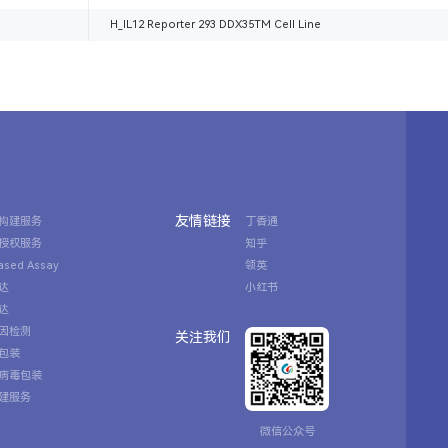
H_IL12 Reporter 293 DDX35TM Cell Line
友情链接
构建服务
丁香通
授权服务
知乎
Based Assay
领英
达
小红书
达
因检测
关注我们
包装
病毒包装
建服务
微信公众号