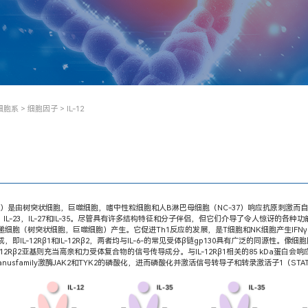
细胞系
>
细胞因子
> IL-12
2）是由树突状细胞，巨噬细胞，嗜中性粒细胞和人B淋巴母细胞（NC-37）响应抗原刺激而自然产
，IL-23，IL-27和IL-35。尽管具有许多结构特征和分子伴侣，但它们介导了令人惊讶的各种
递细胞（树突状细胞，巨噬细胞）产生。它促进Th1反应的发展，是T细胞和NK细胞产生IFN
IL-12Rβ1和IL-12Rβ2，两者均与IL-6-的常见受体β链gp130具有广泛的同源性。像细胞因子
12Rβ2亚基则充当高亲和力受体复合物的信号传导成分。与IL-12Rβ1相关的85 kDa蛋白会响应I
usfamily激酶JAK2和TYK2的磷酸化，进而磷酸化并激活信号转导子和转录激活子1（STAT1）