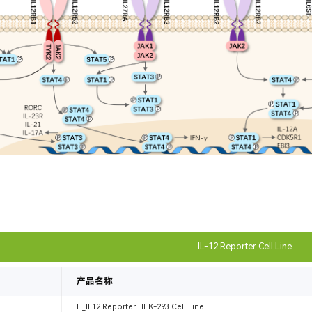
IL-12 Reporter Cell Line
产品名称
H_IL12 Reporter HEK-293 Cell Line