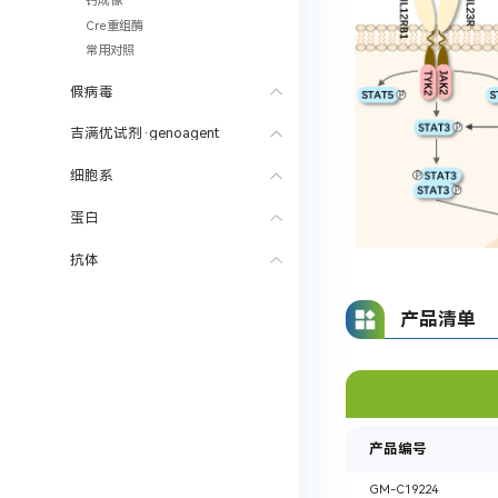
钙成像
Cre重组酶
常用对照
假病毒
吉满优试剂·genoagent
细胞系
蛋白
抗体
产品清单
产品编号
GM-C19224