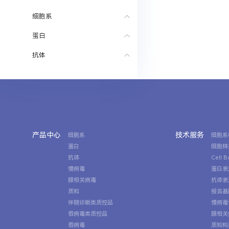
细胞系
蛋白
抗体
产品中心
技术服务
细胞系
细胞系
蛋白
细胞株
抗体
Cell 
慢病毒
蛋白表
腺相关病毒
抗体表
质粒
报告基
伴随诊断类质控品
慢病毒
假病毒类质控品
腺相关
假病毒
质粒构