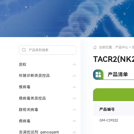
当前位置：
产品中心
>
TACR2(NK
质粒
产品清单
伴随诊断类质控品
慢病毒
假病毒类质控品
产品编号
腺相关病毒
GM-C39222
假病毒
吉满优试剂·genoagent