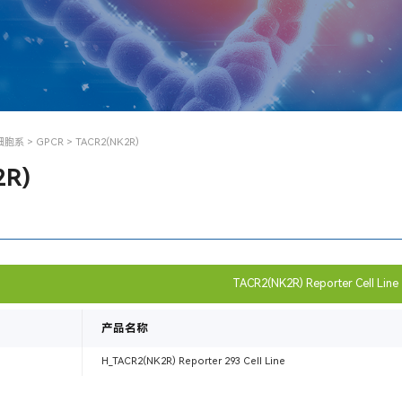
细胞系
>
GPCR
> TACR2(NK2R)
2R)
TACR2(NK2R) Reporter Cell Line
产品名称
H_TACR2(NK2R) Reporter 293 Cell Line