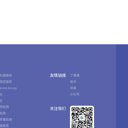
友情链接
构建服务
丁香通
授权服务
知乎
Based Assay
领英
达
小红书
达
因检测
关注我们
包装
病毒包装
建服务