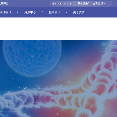
CD117(c-Kit ) “王者归来”
查看详细>
这里开始
CDH17：消化道肿瘤新靶点的崛起之路
查看详细>
/
/
/
活动资讯
资源中心
新闻资讯
关于吉满