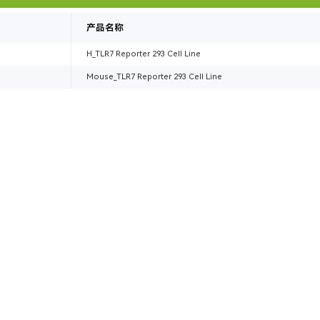
产品名称
H_TLR7 Reporter 293 Cell Line
Mouse_TLR7 Reporter 293 Cell Line