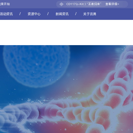
CD117(c-Kit ) “王者归来”
查看详细>
这里开始
CDH17：消化道肿瘤新靶点的崛起之路
查看详细>
/
/
/
活动资讯
资源中心
新闻资讯
关于吉满