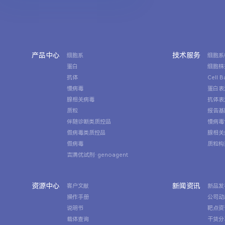
产品中心
技术服务
细胞系
细胞系
蛋白
细胞株
抗体
Cell 
慢病毒
蛋白表
腺相关病毒
抗体表
质粒
报告基
伴随诊断类质控品
慢病毒
假病毒类质控品
腺相关
假病毒
质粒构
吉满优试剂·genoagent
资源中心
新闻资讯
客户文献
新品发
操作手册
公司动
说明书
靶点资
载体查询
干货分