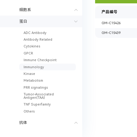
细胞系
产品编号
蛋白
GM-C15426
GM-C15439
ADC Antibody
Antibody Related
Cytokines
GPCR
Immune Checkpoint
Immunology
Kinase
Metabolism
PRR signalings
Tumor-Associated
Antigen(TAA)
TNF Superfamily
Others
抗体