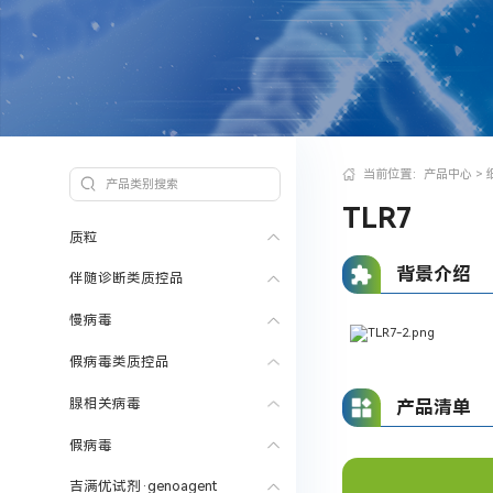
当前位置：
产品中心
>
TLR7
质粒
背景介绍
伴随诊断类质控品
慢病毒
假病毒类质控品
腺相关病毒
产品清单
假病毒
吉满优试剂·genoagent