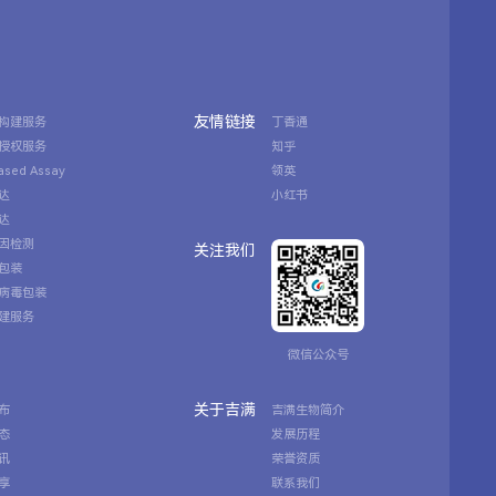
友情链接
构建服务
丁香通
授权服务
知乎
Based Assay
领英
达
小红书
达
因检测
关注我们
包装
病毒包装
建服务
微信公众号
关于吉满
布
吉满生物简介
态
发展历程
讯
荣誉资质
享
联系我们