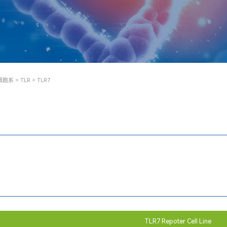
细胞系
>
TLR
> TLR7
TLR7 Repoter Cell Line