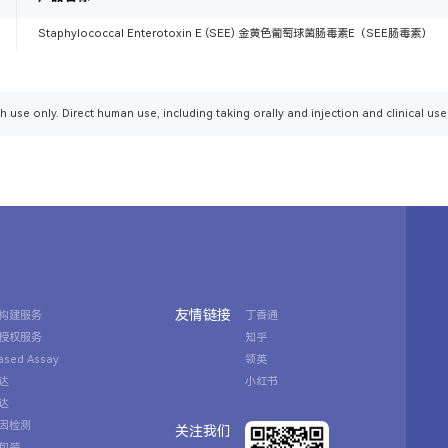
Staphylococcal Enterotoxin E (SEE) 金黄色葡萄球菌肠毒素E（SEE肠毒素）
h use only. Direct human use, including taking orally and injection and clinical use
友情链接
构建服务
丁香通
授权服务
知乎
Based Assay
领英
达
小红书
达
因检测
关注我们
包装