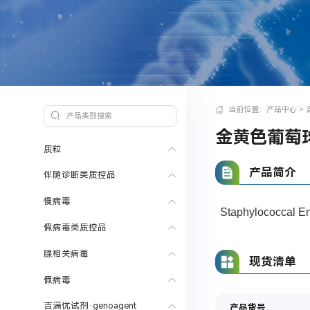
当前位置：
产品中心
> 
金黄色葡萄
质粒
产品简介
伴随诊断类质控品
慢病毒
Staphylococ
假病毒类质控品
腺相关病毒
现货清单
假病毒
吉满优试剂·genoagent
产品货号