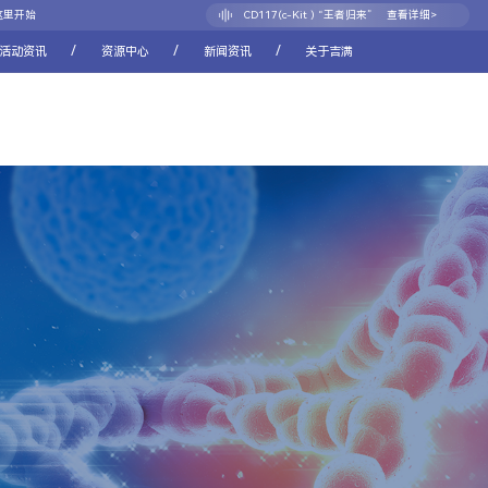
CD117(c-Kit ) “王者归来”
查看详细>
这里开始
CDH17：消化道肿瘤新靶点的崛起之路
查看详细>
/
/
/
活动资讯
资源中心
新闻资讯
关于吉满