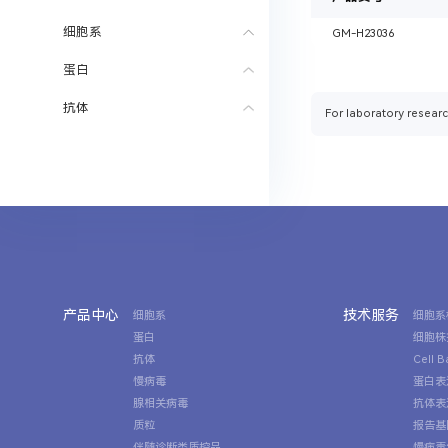
细胞系
GM-H23036
蛋白
抗体
For laboratory researc
产品中心
技术服务
细胞系
细胞系
蛋白
细胞株
抗体
Cell 
慢病毒
蛋白表
腺相关病毒
抗体表
质粒
报告基
伴随诊断类质控品
慢病毒