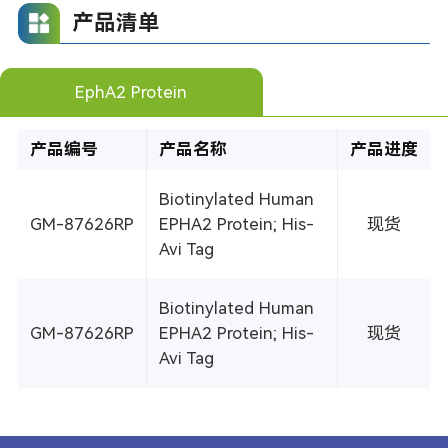
产品清单
EphA2 Protein
产品编号
产品名称
产品进度
Biotinylated Human
GM-87626RP
EPHA2 Protein; His-
现货
Avi Tag
Biotinylated Human
GM-87626RP
EPHA2 Protein; His-
现货
Avi Tag