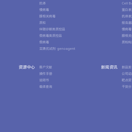
抗体
Cell 
慢病毒
蛋白表
腺相关病毒
抗体表
质粒
报告基
伴随诊断类质控品
慢病毒
假病毒类质控品
腺相关
假病毒
质粒构
吉满优试剂·genoagent
资源中心
新闻资讯
客户文献
新品发
操作手册
公司动
说明书
靶点资
载体查询
干货分