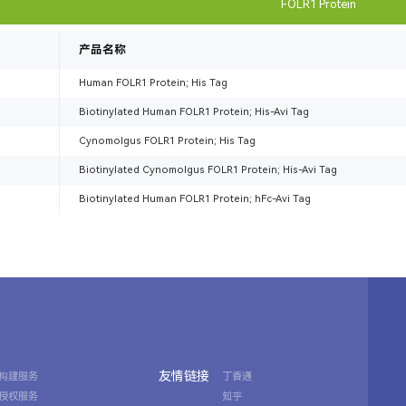
FOLR1 Protein
产品名称
Human FOLR1 Protein; His Tag
Biotinylated Human FOLR1 Protein; His-Avi Tag
Cynomolgus FOLR1 Protein; His Tag
Biotinylated Cynomolgus FOLR1 Protein; His-Avi Tag
Biotinylated Human FOLR1 Protein; hFc-Avi Tag
友情链接
构建服务
丁香通
授权服务
知乎