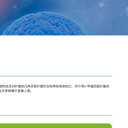
。该基因家族的成员对叶酸和几种还原叶酸衍生物具有高亲和力，并介导5-甲基四氢叶酸向
并在许多肿瘤中显着上调。