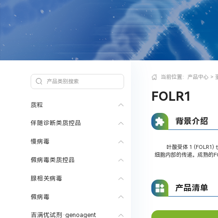
当前位置：
产品中心
>
FOLR1
质粒
背景介绍
伴随诊断类质控品
慢病毒
叶酸受体 1 (FOLR1
细胞内部的传递。成熟的F
假病毒类质控品
腺相关病毒
产品清单
假病毒
吉满优试剂·genoagent