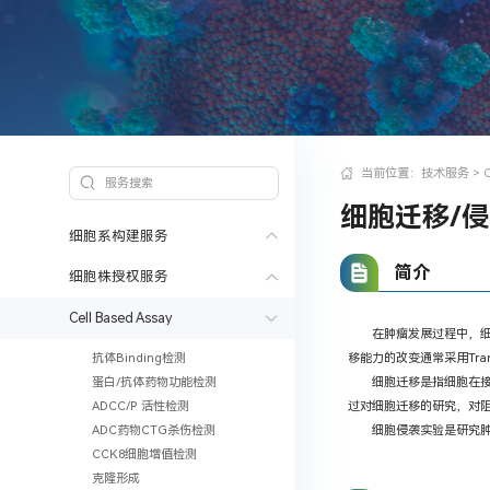
当前位置：
技术服务
>
细胞迁移/
细胞系构建服务
简介
细胞株授权服务
Cell Based Assay
在肿瘤发展过程中，
移能力的改变通常采用Tr
抗体Binding检测
细胞迁移是指细胞在
蛋白/抗体药物功能检测
过对细胞迁移的研究，对
ADCC/P 活性检测
细胞侵袭实验是研究
ADC药物CTG杀伤检测
CCK8细胞增值检测
克隆形成