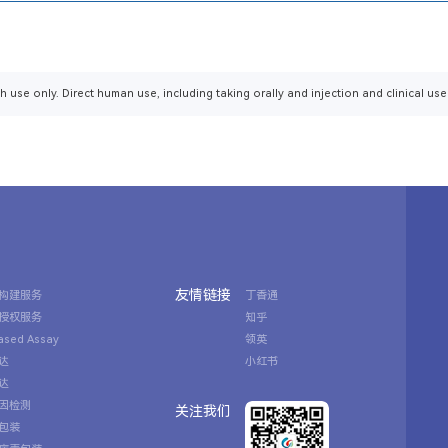
h use only. Direct human use, including taking orally and injection and clinical use
友情链接
构建服务
丁香通
授权服务
知乎
Based Assay
领英
达
小红书
达
因检测
关注我们
包装