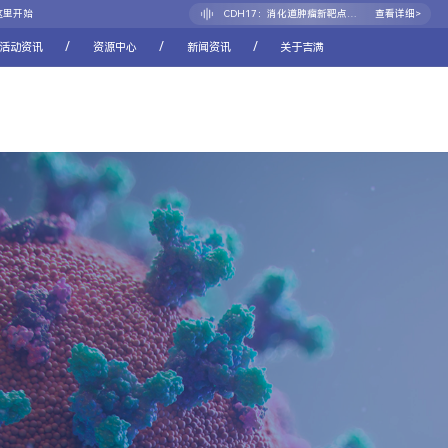
CD117(c-Kit ) “王者归来”
查看详细>
这里开始
CDH17：消化道肿瘤新靶点的崛起之路
查看详细>
/
/
/
活动资讯
资源中心
新闻资讯
关于吉满