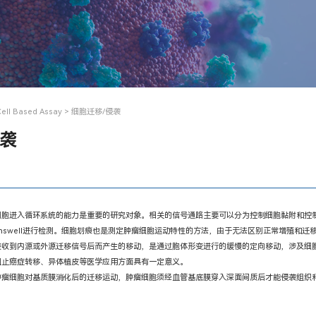
Cell Based Assay
> 细胞迁移/侵袭
侵袭
细胞进入循环系统的能力是重要的研究对象。相关的信号通路主要可以分为控制细胞黏附和控
answell进行检测。细胞划痕也是测定肿瘤细胞运动特性的方法，由于无法区别正常增殖和迁
接收到内源或外源迁移信号后而产生的移
动，是通过胞体形变进行的缓慢的定向移动，涉及细
阻止癌症转移、异体植皮等医学应用方面具有一定意义。
肿瘤细胞对基质膜消化后的迁移运动，肿瘤细胞须经血管基底膜穿入深面间质后才能侵袭组织