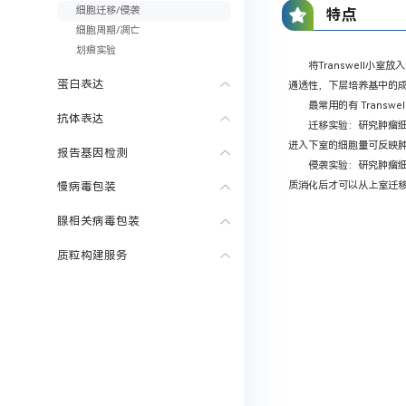
细胞迁移/侵袭
特点
细胞周期/凋亡
划痕实验
将Transwell
蛋白表达
通透性，下层培养基中的
最常用的有 Transw
抗体表达
迁移实验：研究肿瘤细
进入下室的细胞量可反映
报告基因检测
侵袭实验：研究肿瘤
质消化后才可以从上室迁
慢病毒包装
腺相关病毒包装
质粒构建服务