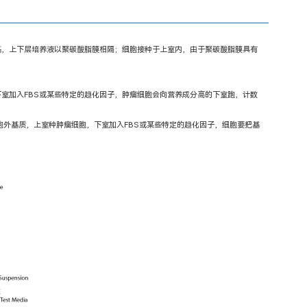
养基，上下层培养液以聚碳酸脂膜相隔；细胞接种于上室内，由于聚碳酸脂膜具有
，下室加入FBS或某些特定的趋化因子，肿瘤细胞会向营养成分高的下室跑，计数
外基质，上室种肿瘤细胞，下室加入FBS或某些特定的趋化因子，细胞要把基