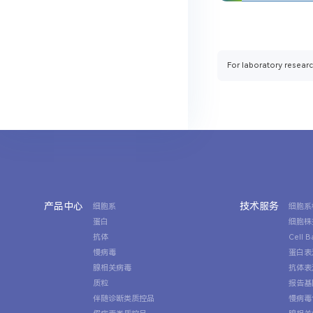
For laboratory researc
产品中心
技术服务
细胞系
细胞系
蛋白
细胞株
抗体
Cell 
慢病毒
蛋白表
腺相关病毒
抗体表
质粒
报告基
伴随诊断类质控品
慢病毒