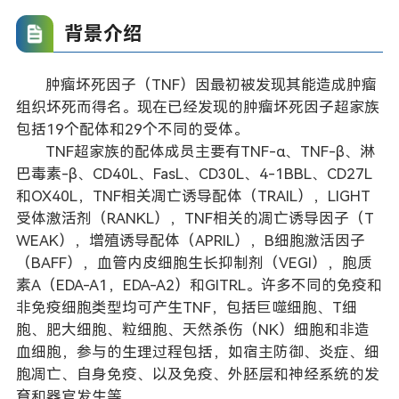
背景介绍
肿瘤坏死因子（TNF）因最初被发现其能造成肿瘤
组织坏死而得名。现在已经发现的肿瘤坏死因子超家族
包括19个配体和29个不同的受体。
TNF超家族的配体成员主要有TNF-α、TNF-β、淋
巴毒素-β、CD40L、FasL、CD30L、4-1BBL、CD27L
和OX40L，TNF相关凋亡诱导配体（TRAIL），LIGHT
受体激活剂（RANKL），TNF相关的凋亡诱导因子（T
WEAK），增殖诱导配体（APRIL），B细胞激活因子
（BAFF），血管内皮细胞生长抑制剂（VEGI），胞质
素A（EDA-A1，EDA-A2）和GITRL。许多不同的免疫和
非免疫细胞类型均可产生TNF，包括巨噬细胞、T细
胞、肥大细胞、粒细胞、天然杀伤（NK）细胞和非造
血细胞，参与的生理过程包括，如宿主防御、炎症、细
胞凋亡、自身免疫、以及免疫、外胚层和神经系统的发
育和器官发生等。