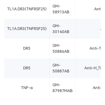
GM-
TL1A:DR3(TNFRSF25)
Anti-
58913AB
GM-
TL1A:DR3(TNFRSF25)
An
30140AB
GM-
DR5
Anti-TN
50886AB
GM-
DR5
Anti-H_TN
50887AB
GM-
TNF-α
Anti-T
87987MAB