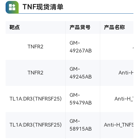
TNF现货清单
靶点
产品货号
产品名称
GM-
TNFR2
An
49267AB
GM-
TNFR2
Anti-H_
49245AB
GM-
TL1A:DR3(TNFRSF25)
Anti-H_T
59479AB
GM-
TL1A:DR3(TNFRSF25)
Anti-H_TNFSF1
58915AB