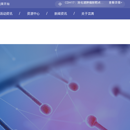
CD117(c-Kit ) “王者归来”
查看详细>
这里开始
CDH17：消化道肿瘤新靶点的崛起之路
查看详细>
/
/
/
活动资讯
资源中心
新闻资讯
关于吉满