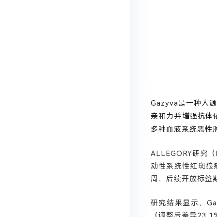
Gazyva是一种
亲和力并增强抗体
多种血液系统恶性
ALLEGORY研究
动性系统性红斑狼疮
周，后续开放标签期
研究结果显示，
G
（调整后差异23.1%，