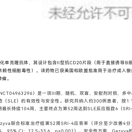
人源化单克隆抗体，其设计包含II型抗CD20片段（用于直接诱导
依赖性细胞毒性）。
该药物已获美国和欧盟批准用于治疗成人狼
肿瘤。
（NCT04963296）是一项III期、随机、双盲、安慰剂对照、
（SLE）的有效性与安全性。研究共纳入约300例患者，按1:1
最长持续104周，主要终点为第52周达到SLE反应指数4（SRI
azyva联合标准治疗组第52周SRI-4应答率（评分至少改善4
95% CI：12.5-33.6，p<0.001）
。安全性方面，
Gazy