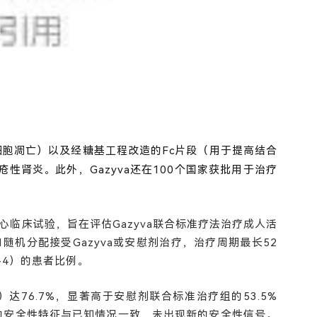
B细胞凋亡）以及经糖基工程改造的Fc片段（用于提高结合
疮性肾炎
。此外，Gazyva还在100个国家获批用于治疗
多中心临床试验，旨在评估Gazyva联合标准疗法治疗成人活
随机分配接受Gazyva或安慰剂治疗，治疗周期最长52
-4）的患者比例。
分）达76.7%，显著高于安慰剂联合标准治疗组的53.5%
va的安全性特征与已知情况一致，未出现新的安全性信号。