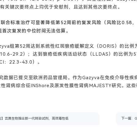
在所有关键次要终点上均优于安慰剂，且达到其他次要终点。
yva联合标准治疗可显著降低第52周前的复发风险
（风险比0.58，
组首次复发的中位时间无法估算。
azyva组第52周达到系统性红斑狼疮缓解定义（DORIS）的比例为
CI：10.6-29.2）；达到狼疮低疾病活动状态（LLDAS）的比
CI：22.3-43.0）。
Y研究数据已提交至欧洲药品管理局。作为Gazyva在免疫介导性
特发性肾病综合征INShore及原发性膜性肾病MAJESTY研究。
验】吉满生物推出新一代转染试剂，高效毒性低