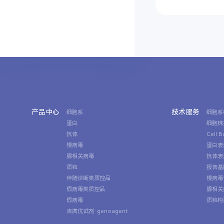
产品中心
技术服务
细胞系
细胞系
蛋白
细胞株
抗体
Cell 
慢病毒
蛋白表
腺相关病毒
抗体表
质粒
报告基
伴随诊断类质控品
慢病毒
假病毒类质控品
腺相关
假病毒
质粒构
吉满优试剂·genoagent