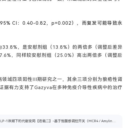
95% CI：0.40-0.82，p=0.002），而复发可能导致永
33.8%，是安慰剂组（13.8%）的两倍多
（调整后差异
例为57.6%，同样较安慰剂组（25.0%）高出两倍多（调整后
疾病领域四项阳性III期研究之一，其余三项分别为狼疮性肾
这些证据有力支持了Gazyva在多种免疫介导性疾病中的治疗
下一篇：GLP-1浪潮下的代谢变局【连载二】-基于饱腹感调控开关（MCR4 / Amylin）的解决方案