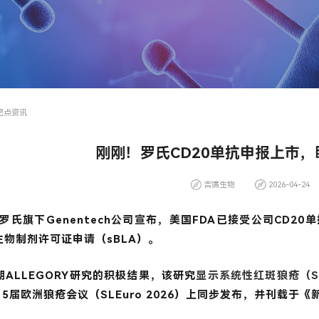
 靶点资讯
刚刚！罗氏CD20单抗申报上市
吉满生物
2026-04-24
，罗氏旗下
Genentech公司
宣布，美国FDA已接受
公司
CD20
生物制剂许可证申请（sBLA）
。
ALLEGORY研究的积极结果，该研究
显示系统性红斑狼疮（S
第15届欧洲狼疮会议（SLEuro 2026）上同步发布，并刊载于