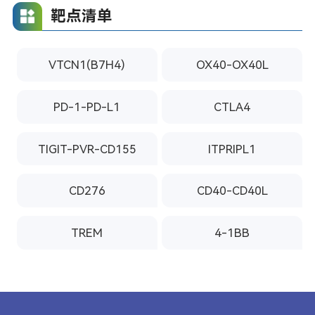
靶点清单
VTCN1(B7H4)
OX40-OX40L
PD-1-PD-L1
CTLA4
TIGIT-PVR-CD155
ITPRIPL1
CD276
CD40-CD40L
TREM
4-1BB